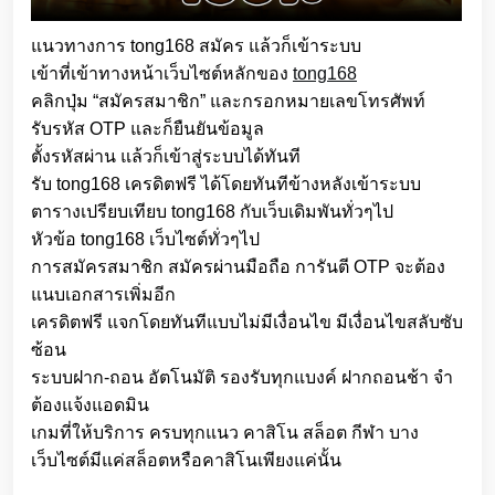
แนวทางการ tong168 สมัคร แล้วก็เข้าระบบ
เข้าที่เข้าทางหน้าเว็บไซต์หลักของ
tong168
คลิกปุ่ม “สมัครสมาชิก” และกรอกหมายเลขโทรศัพท์
รับรหัส OTP และก็ยืนยันข้อมูล
ตั้งรหัสผ่าน แล้วก็เข้าสู่ระบบได้ทันที
รับ tong168 เครดิตฟรี ได้โดยทันทีข้างหลังเข้าระบบ
ตารางเปรียบเทียบ tong168 กับเว็บเดิมพันทั่วๆไป
หัวข้อ tong168 เว็บไซต์ทั่วๆไป
การสมัครสมาชิก สมัครผ่านมือถือ การันตี OTP จะต้อง
แนบเอกสารเพิ่มอีก
เครดิตฟรี แจกโดยทันทีแบบไม่มีเงื่อนไข มีเงื่อนไขสลับซับ
ซ้อน
ระบบฝาก-ถอน อัตโนมัติ รองรับทุกแบงค์ ฝากถอนช้า จำ
ต้องแจ้งแอดมิน
เกมที่ให้บริการ ครบทุกแนว คาสิโน สล็อต กีฬา บาง
เว็บไซต์มีแค่สล็อตหรือคาสิโนเพียงแค่นั้น