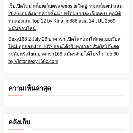
เว็บเปิดใหม่ สล็อตเว็บตรง websiteใหญ่ รวมสล็อตน่าเล่น
2026 เกมดังจากค่ายชั้นนำ พร้อมรายละเอียดครบทุกมิติ
ทดลองเล่น Top 12 by Kina jin888.asia 14 JUL 2569
พนันออนไลน์
Sexy168 2 July 26 บาคาร่า เปิดโลกเกมไพ่สดแบบเรียล
ไทม์ ทุกยอดฝาก 10% ถอนได้จริงทุกเวลา สัมผัสโต๊ะสด
ระดับพรีเมียม บาคาร่า168 สมัครง่าย ได้โปรไว Top 60
by Victor sexy168c.com
ความเห็นล่าสุด
คลังเก็บ