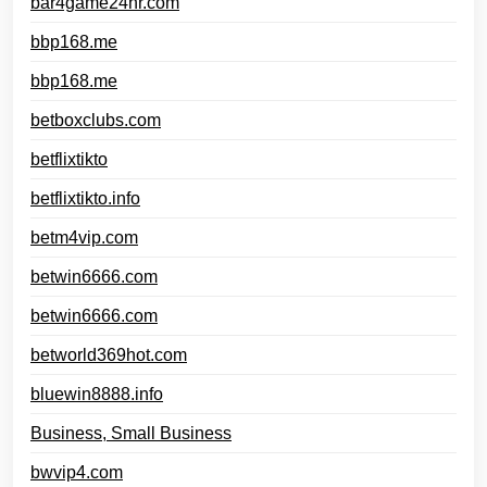
bar4game24hr.com
bbp168.me
bbp168.me
betboxclubs.com
betflixtikto
betflixtikto.info
betm4vip.com
betwin6666.com
betwin6666.com
betworld369hot.com
bluewin8888.info
Business, Small Business
bwvip4.com