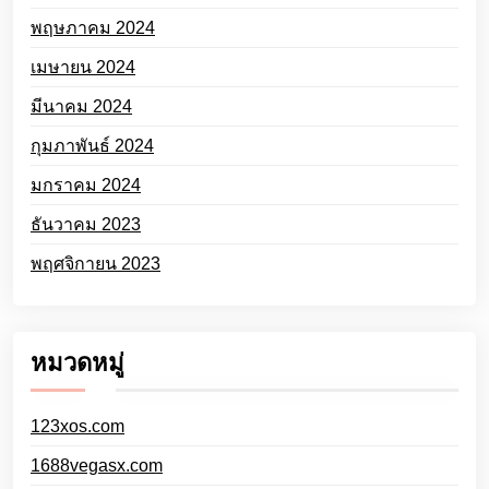
พฤษภาคม 2024
เมษายน 2024
มีนาคม 2024
กุมภาพันธ์ 2024
มกราคม 2024
ธันวาคม 2023
พฤศจิกายน 2023
หมวดหมู่
123xos.com
1688vegasx.com