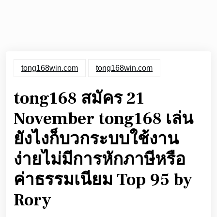
tong168win.com
tong168win.com
tong168 สมัคร 21
November tong168 เล่น
ยังไงก็บวกระบบใช้งาน
ง่ายไม่มีการหักภาษีหรือ
ค่าธรรมเนียม Top 95 by
Rory