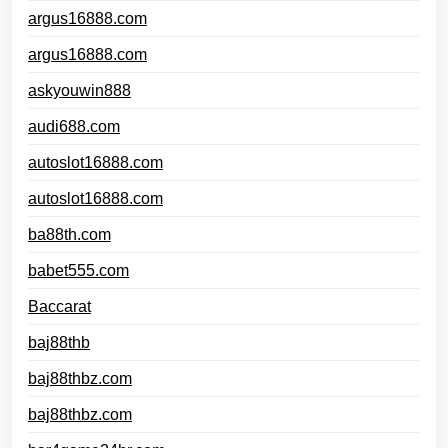
argus16888.com
argus16888.com
askyouwin888
audi688.com
autoslot16888.com
autoslot16888.com
ba88th.com
babet555.com
Baccarat
baj88thb
baj88thbz.com
baj88thbz.com