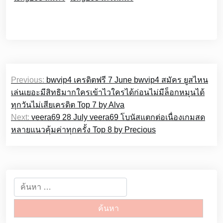
แนะแนว
Previous:
bwvip4 เครดิตฟรี 7 June bwvip4 สมัคร ยูสไหน
เรื่อง
เล่นเยอะมีสิทธิมากใครเข้าไวใครได้ก่อนไม่มีล็อกหมุนได้
ทุกวันไม่เสียเครดิต Top 7 by Alva
Next:
veera69 28 July veera69 โบนัสแตกต่อเนื่องเกมสด
หลายแนวคุ้มค่าทุกครั้ง Top 8 by Precious
ค้นหา
สำหรับ: