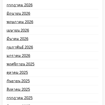
กรกฎาคม 2026
มิถุนายน 2026
พฤษภาคม 2026
เมษายน 2026
มีนาคม 2026
กุมภาพันธ์ 2026
มกราคม 2026
พฤศจิกายน 2025
ตุลาคม 2025
กันยายน 2025
สิงหาคม 2025
กรกฎาคม 2025