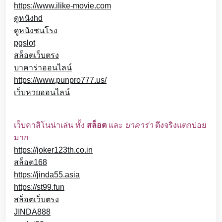
https://www.ilike-movie.com
ดูหนังhd
ดูหนังชนโรง
pgslot
สล็อตเว็บตรง
บาคาร่าออนไลน์
https://www.punpro777.us/
เว็บหวยออนไลน์
เว็บคาสิโนน่าเล่น ทั้ง
สล็อต
และ
บาคาร่า
ตึงจริงแตกบ่อย
มาก
https://joker123th.co.in
สล็อต168
https://jinda55.asia
https://st99.fun
สล็อตเว็บตรง
JINDA888