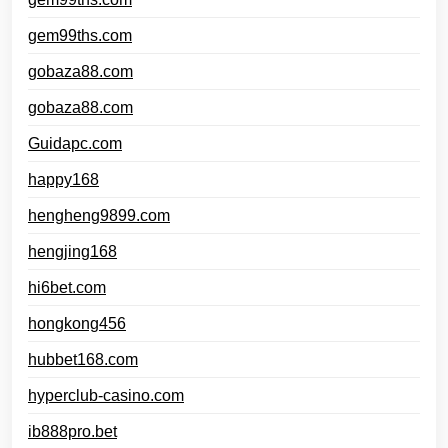
gem99ths.com
gobaza88.com
gobaza88.com
Guidapc.com
happy168
hengheng9899.com
hengjing168
hi6bet.com
hongkong456
hubbet168.com
hyperclub-casino.com
ib888pro.bet