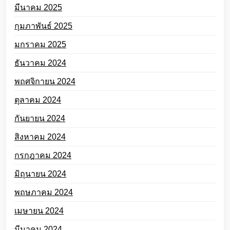
มีนาคม 2025
กุมภาพันธ์ 2025
มกราคม 2025
ธันวาคม 2024
พฤศจิกายน 2024
ตุลาคม 2024
กันยายน 2024
สิงหาคม 2024
กรกฎาคม 2024
มิถุนายน 2024
พฤษภาคม 2024
เมษายน 2024
มีนาคม 2024