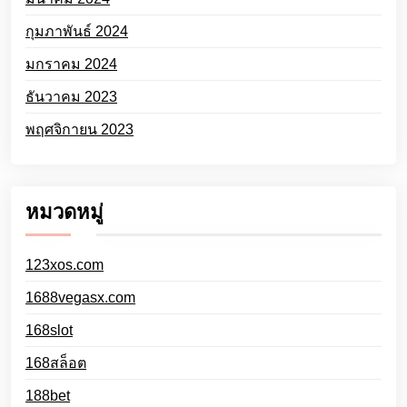
กุมภาพันธ์ 2024
มกราคม 2024
ธันวาคม 2023
พฤศจิกายน 2023
หมวดหมู่
123xos.com
1688vegasx.com
168slot
168สล็อต
188bet