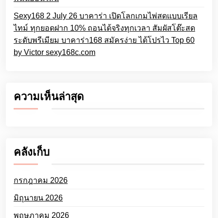
Sexy168 2 July 26 บาคาร่า เปิดโลกเกมไพ่สดแบบเรียล
ไทม์ ทุกยอดฝาก 10% ถอนได้จริงทุกเวลา สัมผัสโต๊ะสด
ระดับพรีเมียม บาคาร่า168 สมัครง่าย ได้โปรไว Top 60
by Victor sexy168c.com
ความเห็นล่าสุด
คลังเก็บ
กรกฎาคม 2026
มิถุนายน 2026
พฤษภาคม 2026