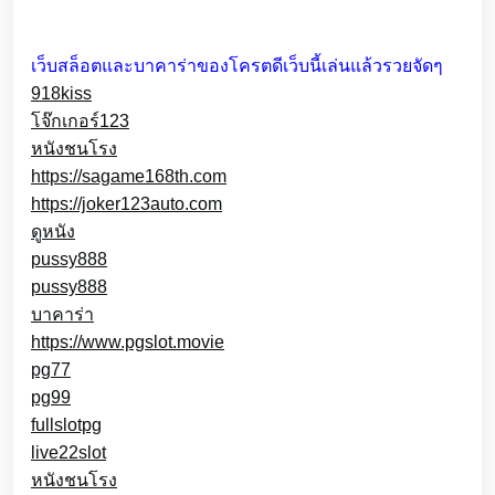
เว็บสล็อตและบาคาร่าของโครตดีเว็บนี้เล่นแล้วรวยจัดๆ
918kiss
โจ๊กเกอร์123
หนังชนโรง
https://sagame168th.com
https://joker123auto.com
ดูหนัง
pussy888
pussy888
บาคาร่า
https://www.pgslot.movie
pg77
pg99
fullslotpg
live22slot
หนังชนโรง