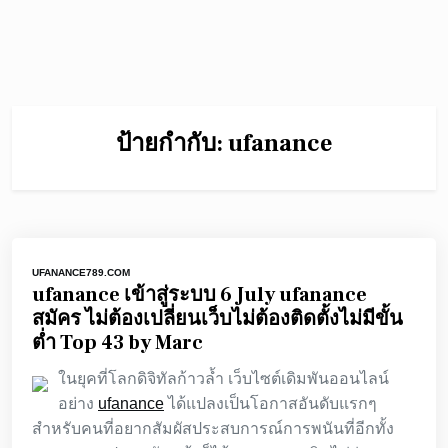
ป้ายกำกับ:
ufanance
UFANANCE789.COM
ufanance เข้าสู่ระบบ 6 July ufanance
สมัคร ไม่ต้องเปลี่ยนเว็บไม่ต้องติดตั้งไม่มีขั้น
ต่ำ Top 43 by Marc
ในยุคที่โลกดิจิทัลก้าวล้ำ เว็บไซต์เดิมพันออนไลน์
อย่าง
ufanance
ได้แปลงเป็นโอกาสอันดับแรกๆ
สำหรับคนที่อยากสัมผัสประสบการณ์การพนันที่อีกทั้ง