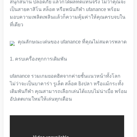
สนุกสนาน ปลอดภัย แล้วก็ได้ผลทดแทนจริง ไม่ว่าคุณจะ
เป็นสายคาสิโน สล็อต หรือพนันกีฬา ufanance พร้อม
มอบความเพลิดเพลินแล้วก็ความคุ้มค่าให้คุณครบจบใน
ที่เดียว
คุณลักษณะเด่นของ ufanance ที่คุณไม่สมควรพลาด
1. ครบเครื่องทุกการเดิมพัน
ufanance รวมเกมยอดฮิตจากค่ายชั้นแนวหน้าทั้งโลก
ไม่ว่าจะเป็นบาคาร่า รูเล็ต สล็อต ยิงปลา หรือแม้กระทั้ง
เดิมพันกีฬา คุณสามารถเลือกเล่นได้แบบไม่น่าเบื่อ พร้อม
อัปเดตเกมใหม่ให้เล่นทุกเดือน