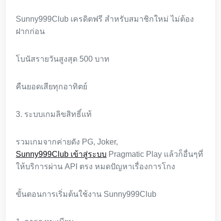
Sunny999Club เครดิตฟรี สำหรับสมาชิกใหม่ ไม่ต้อง
ฝากก่อน
โบนัสรายวันสูงสุด 500 บาท
คืนยอดเสียทุกอาทิตย์
3. ระบบเกมลิขสิทธิ์แท้
รวมเกมจากค่ายดัง PG, Joker,
Sunny999Club เข้าสู่ระบบ
Pragmatic Play แล้วก็อื่นๆที่
ให้บริการผ่าน API ตรง หมดปัญหาเรื่องการโกง
ขั้นตอนการเริ่มต้นใช้งาน Sunny999Club