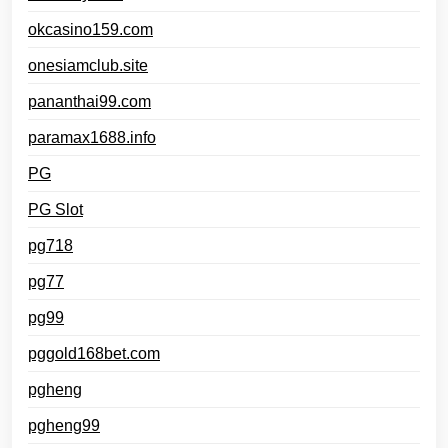
okcasino159.com
onesiamclub.site
pananthai99.com
paramax1688.info
PG
PG Slot
pg718
pg77
pg99
pggold168bet.com
pgheng
pgheng99