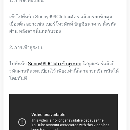
1. การลงทะเบียน
เข้าไปที่หน้า Sunny999Club สมัคร แล้วกรอกข้อมูล
เบื้องต้น อย่างเช่น เบอร์โทรศัพท์ บัญชีธนาคาร ตั้งรหัส
ผ่าน หลังจากนั้นกดรับรอง
2. การเข้าสู่ระบบ
ไปที่หน้า
Sunny999Club เข้าสู่ระบบ
ใส่ยูสเซอร์แล้วก็
รหัสผ่านที่ลงทะเบียนไว้ เพียงเท่านี้ก็สามารถเริ่มพนันได้
โดยทันที