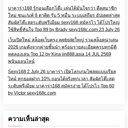
บาคาร่า168 รู้ก่อนเลือกโต๊ะ เล่นได้มั่นใจกว่า ดีลสมาชิก
ใหม่ ชนะ/แพ้ 8 ตาติด รับ 5 หมื่น ระบบเสถียร อัปเดตล่าสุด
สัมผัสโต๊ะสดระดับพรีเมียม sexy168 สมัครไว ได้โปรใหญ่
ใช้สิทธิ์ทันใจ Top 89 by Brady sexy168c.com 23 July 26
เว็บเปิดใหม่ สล็อตเว็บตรง websiteใหญ่ รวมสล็อตน่าเล่น
2026 เกมดังจากค่ายชั้นนำ พร้อมรายละเอียดครบทุกมิติ
ทดลองเล่น Top 12 by Kina jin888.asia 14 JUL 2569
พนันออนไลน์
Sexy168 2 July 26 บาคาร่า เปิดโลกเกมไพ่สดแบบเรียล
ไทม์ ทุกยอดฝาก 10% ถอนได้จริงทุกเวลา สัมผัสโต๊ะสด
ระดับพรีเมียม บาคาร่า168 สมัครง่าย ได้โปรไว Top 60
by Victor sexy168c.com
ความเห็นล่าสุด