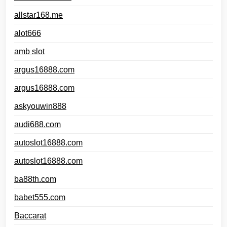
allstar168.me
alot666
amb slot
argus16888.com
argus16888.com
askyouwin888
audi688.com
autoslot16888.com
autoslot16888.com
ba88th.com
babet555.com
Baccarat