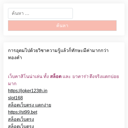
ค้นหา
สำหรับ:
การอุดมไปด้วยวิชาความรู้แล้วก็ทักษะมีค่ามากกว่า
ทองคำ
เว็บคาสิโนน่าเล่น ทั้ง
สล็อต
และ
บาคาร่า
ตึงจริงแตกบ่อย
มาก
https://joker123th.in
slot168
สล็อตเว็บตรง แตกง่าย
https://st99.bet
สล็อตเว็บตรง
สล็อตเว็บตรง