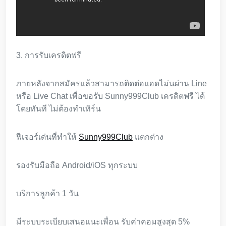
3. การรับเครดิตฟรี
ภายหลังจากสมัครแล้วสามารถติดต่อแอดไม่นผ่าน Line
หรือ Live Chat เพื่อขอรับ Sunny999Club เครดิตฟรี ได้
โดยทันที ไม่ต้องทำเทิร์น
ฟีเจอร์เด่นที่ทำให้
Sunny999Club
แตกต่าง
รองรับมือถือ Android/iOS ทุกระบบ
บริการลูกค้า 1 วัน
มีระบบระเบียบเสนอแนะเพื่อน รับค่าคอมสูงสุด 5%