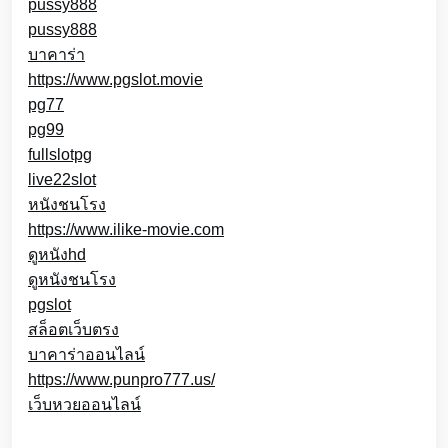
pussy888
pussy888
บาคาร่า
https://www.pgslot.movie
pg77
pg99
fullslotpg
live22slot
หนังชนโรง
https://www.ilike-movie.com
ดูหนังhd
ดูหนังชนโรง
pgslot
สล็อตเว็บตรง
บาคาร่าออนไลน์
https://www.punpro777.us/
เว็บหวยออนไลน์