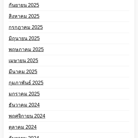
กันยายน 2025
สิงหาคม 2025
กรกฎาคม 2025
มิถุนายน 2025
พฤษภาคม 2025
เมษายน 2025
มีนาคม 2025
กุมภาพันธ์ 2025
มกราคม 2025
ธันวาคม 2024
พฤศจิกายน 2024
ตุลาคม 2024