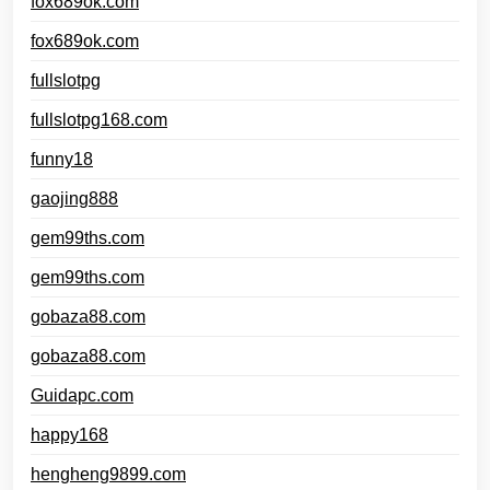
fox689ok.com
fox689ok.com
fullslotpg
fullslotpg168.com
funny18
gaojing888
gem99ths.com
gem99ths.com
gobaza88.com
gobaza88.com
Guidapc.com
happy168
hengheng9899.com