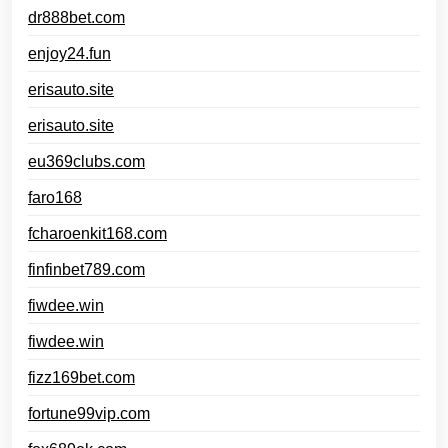
dr888bet.com
enjoy24.fun
erisauto.site
erisauto.site
eu369clubs.com
faro168
fcharoenkit168.com
finfinbet789.com
fiwdee.win
fiwdee.win
fizz169bet.com
fortune99vip.com