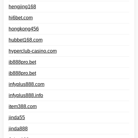
hengjing168
hi6bet.com
hongkong456
hubbet168.com
hyperclub-casino.com
ib888pro.bet
ib888pro.bet
infyplus888.com
infyplus888.info
item388.com
jinda55
jinda888