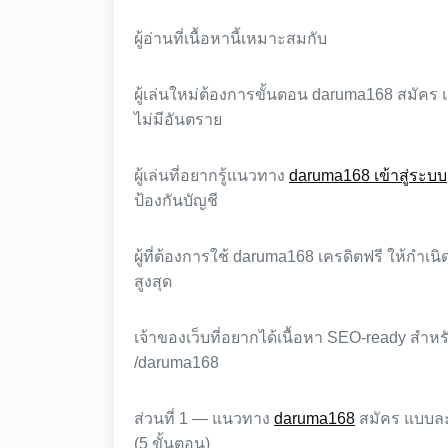
ผู้อ่านที่เนื้อหานี้เหมาะสมกับ
ผู้เล่นใหม่ต้องการขั้นตอน daruma168 สมัคร
ไม่มีอันตราย
ผู้เล่นที่อยากรู้แนวทาง
daruma168 เข้าสู่ระบบ
ป้องกันบัญชี
ผู้ที่ต้องการใช้ daruma168 เครดิตฟรี ให้กำเนิ
สูงสุด
เจ้าของเว็บที่อยากได้เนื้อหา SEO-ready สำหร
/daruma168
ส่วนที่ 1 — แนวทาง
daruma168
สมัคร แบบละ
(5 ขั้นตอน)