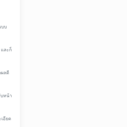
 แบบ
และก็
ดผลดี
ับหน้า
เอียด