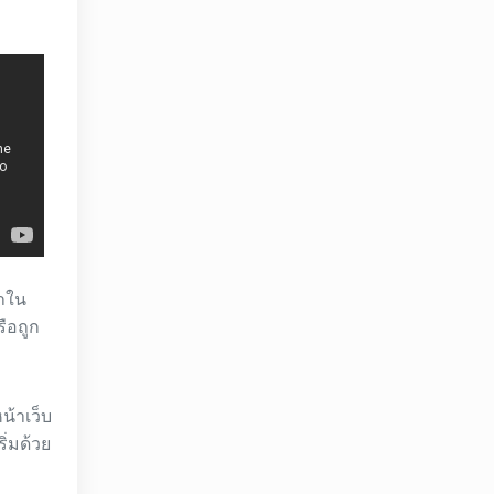
หาใน
รือถูก
น้าเว็บ
ิ่มด้วย