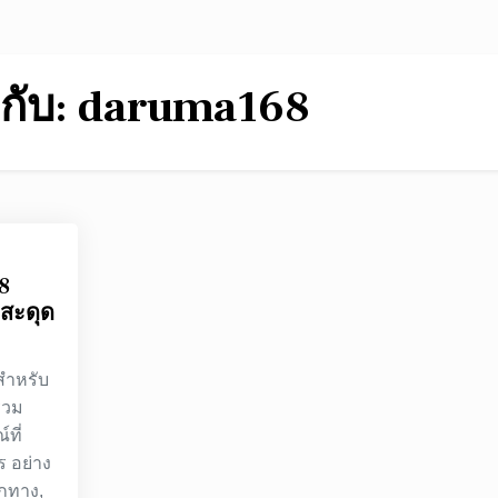
กับ:
daruma168
8
่สะดุด
มสำหรับ
รวม
ที่
 อย่าง
กทาง,