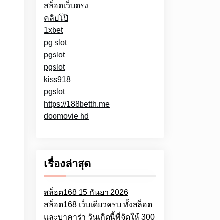
สล็อตเว็บตรง
คลิปโป๊
1xbet
pg slot
pgslot
pgslot
kiss918
pgslot
https://188betth.me
doomovie hd
เรื่องล่าสุด
สล็อต168 15 กันยา 2026
สล็อต168 เว็บเดียวครบ ทั้งสล็อต
และบาคาร่า วันเกิดนี้พี่จัดให้ 300