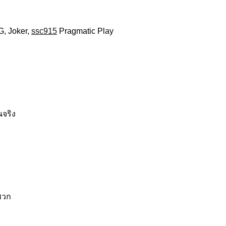
G, Joker,
ssc915
Pragmatic Play
นจริง
พวก