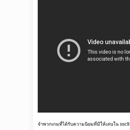
จำพวกเกมที่ได้รับความนิยมที่มีให้เล่นใน ssc