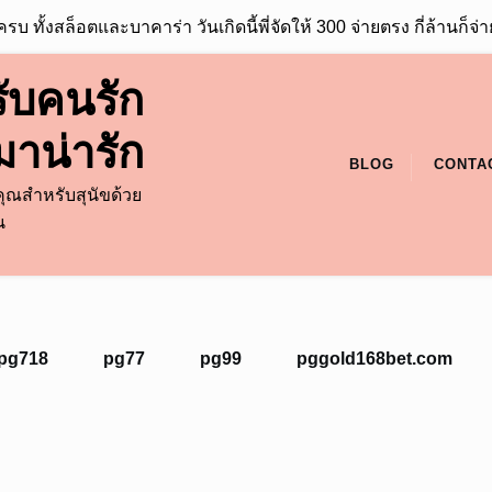
ล็อตและบาคาร่า วันเกิดนี้พี่จัดให้ 300 จ่ายตรง กี่ล้านก็จ่าย คัด
ับคนรัก
มาน่ารัก
BLOG
CONTA
ุณสำหรับสุนัขด้วย
น
pg718
pg77
pg99
pggold168bet.com