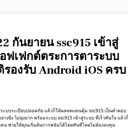
2 กันยายน ssc915 เข้าสู่
เอฟเฟกต์ตระการตาระบบ
ติรองรับ Android iOS ครบ
จ มีระบบระเบียบปลอดภัย แล้วก็ให้ผลทดแทนคุ้ม ssc915 เป็นคำตอบ
างยิ่ง ไม่ยุ่งยาก พร้อมระบบ ssc915 เข้าสู่ระบบ ที่เร็วทันใจ แล้ว
คน ช่วยให้คุณเริ่มต้นการพนันได้โดยทันทีโดยไม่ต้องลงทุน