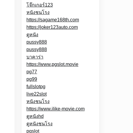
โจ๊กเกอร์123
หนังชนโรง
https://sagame168th.com
https://joker123auto.com
ดูหนัง
pussy888
pussy888
บาคาร่า
https://www.pgslot.movie
pg77
pg99
fullslotpg
live22slot
หนังชนโรง
https://www.ilike-movie.com
ดูหนังhd
ดูหนังชนโรง
pgslot