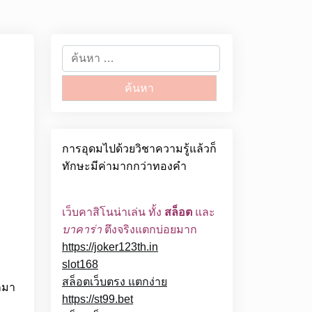
ค้นหา
สำหรับ:
การอุดมไปด้วยวิชาความรู้แล้วก็
ทักษะมีค่ามากกว่าทองคำ
เว็บคาสิโนน่าเล่น ทั้ง
สล็อต
และ
บาคาร่า
ตึงจริงแตกบ่อยมาก
https://joker123th.in
slot168
สล็อตเว็บตรง แตกง่าย
ก็มา
https://st99.bet