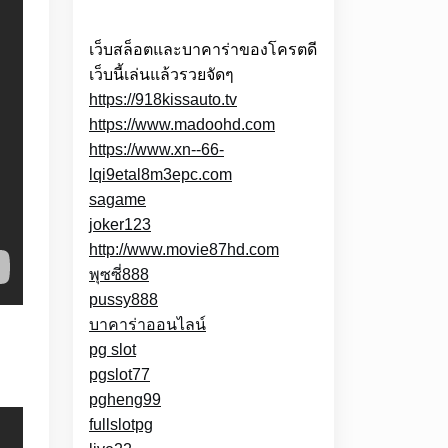
เว็บสล็อตและบาคาร่าของโครตดี
เว็บนี้เล่นแล้วรวยจัดๆ
https://918kissauto.tv
https://www.madoohd.com
https://www.xn--66-
lqi9etal8m3epc.com
sagame
joker123
http://www.movie87hd.com
พุซซี่888
pussy888
บาคาร่าออนไลน์
pg slot
pgslot77
pgheng99
fullslotpg