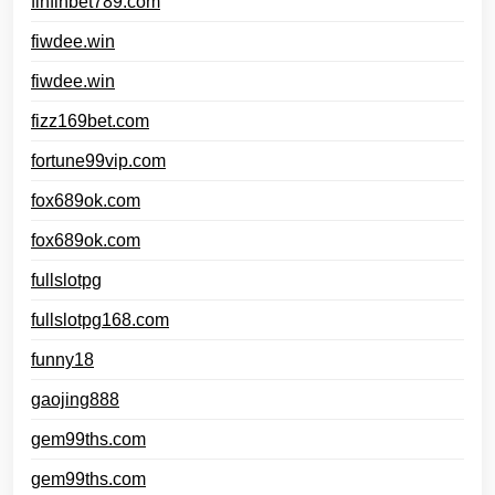
finfinbet789.com
fiwdee.win
fiwdee.win
fizz169bet.com
fortune99vip.com
fox689ok.com
fox689ok.com
fullslotpg
fullslotpg168.com
funny18
gaojing888
gem99ths.com
gem99ths.com