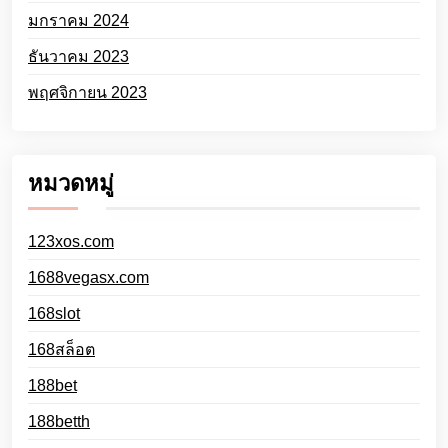
มกราคม 2024
ธันวาคม 2023
พฤศจิกายน 2023
หมวดหมู่
123xos.com
1688vegasx.com
168slot
168สล็อต
188bet
188betth