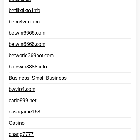
betflixtikto.info
betm4vip.com
betwin6666.com
betwin6666.com
betworld369hot.com
bluewin8888.info
Business, Small Business
bwvip4.com
carlo999.net
cashgame168
Casino
chang7777