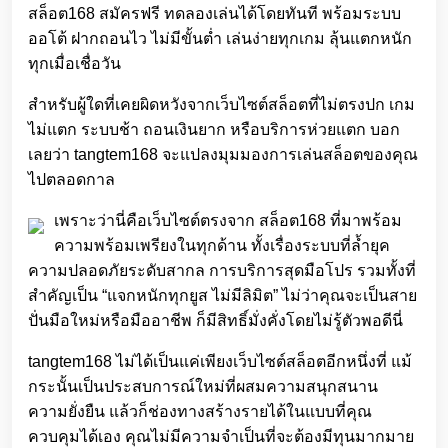
สล็อต168 สมัครฟรี ทดลองเล่นได้โดยทันที พร้อมระบบ
ออโต้ ฝากถอนไว ไม่มีขั้นต่ำ เล่นง่ายทุกเกม ลุ้นแตกหนัก
ทุกเมื่อเชื่อวัน
สำหรับผู้ใดที่เคยผิดหวังจากเว็บไซต์สล็อตที่ไม่ตรงปก เกม
ไม่แตก ระบบช้า ถอนเงินยาก หรือบริการห่วยแตก บอก
เลยว่า tangtem168 จะแปลงมุมมองการเล่นสล็อตของคุณ
ไปตลอดกาล
เพราะว่านี่คือเว็บไซต์ตรงจาก สล็อต168 ที่มาพร้อม
ความพร้อมเพรียงในทุกด้าน ทั้งเรื่องระบบที่ล้ำยุค
ความปลอดภัยระดับสากล การบริการสุดมือโปร รวมทั้งที่
สำคัญเป็น “แจกหนักทุกยูส ไม่มีลิมิต” ไม่ว่าคุณจะเป็นสาย
ปั่นมือใหม่หรือมืออาชีพ ก็มีสิทธิ์มั่งคั่งโดยไม่รู้ตัวพอดีนี่
tangtem168 ไม่ได้เป็นแค่เพียงเว็บไซต์สล็อตอีกหนึ่งที่ แม้
กระนั้นเป็นประสบการณ์ใหม่ที่ผสมความสนุกสนาน
ความยั่งยืน แล้วก็ช่องทางสร้างรายได้ในแบบที่คุณ
ควบคุมได้เอง คุณไม่มีความจำเป็นที่จะต้องมีทุนมากมาย