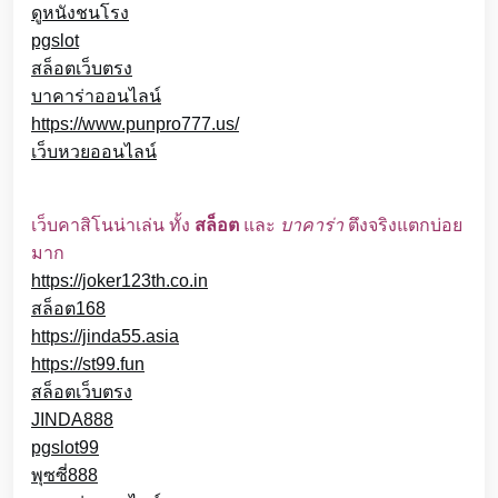
ดูหนังชนโรง
pgslot
สล็อตเว็บตรง
บาคาร่าออนไลน์
https://www.punpro777.us/
เว็บหวยออนไลน์
เว็บคาสิโนน่าเล่น ทั้ง
สล็อต
และ
บาคาร่า
ตึงจริงแตกบ่อย
มาก
https://joker123th.co.in
สล็อต168
https://jinda55.asia
https://st99.fun
สล็อตเว็บตรง
JINDA888
pgslot99
พุซซี่888