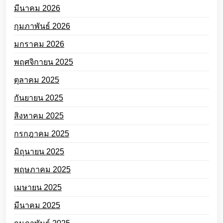
มีนาคม 2026
กุมภาพันธ์ 2026
มกราคม 2026
พฤศจิกายน 2025
ตุลาคม 2025
กันยายน 2025
สิงหาคม 2025
กรกฎาคม 2025
มิถุนายน 2025
พฤษภาคม 2025
เมษายน 2025
มีนาคม 2025