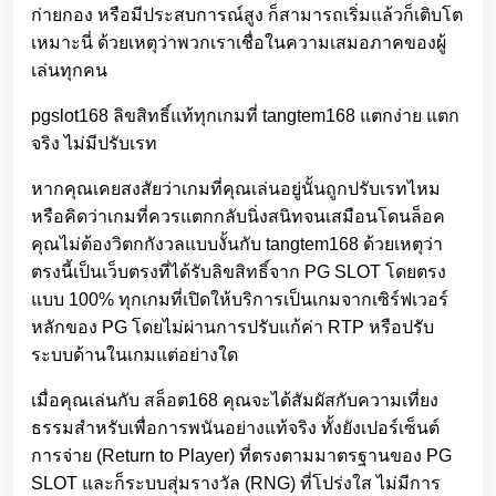
ก่ายกอง หรือมีประสบการณ์สูง ก็สามารถเริ่มแล้วก็เติบโต
เหมาะนี่ ด้วยเหตุว่าพวกเราเชื่อในความเสมอภาคของผู้
เล่นทุกคน
pgslot168 ลิขสิทธิ์แท้ทุกเกมที่ tangtem168 แตกง่าย แตก
จริง ไม่มีปรับเรท
หากคุณเคยสงสัยว่าเกมที่คุณเล่นอยู่นั้นถูกปรับเรทไหม
หรือคิดว่าเกมที่ควรแตกกลับนิ่งสนิทจนเสมือนโดนล็อค
คุณไม่ต้องวิตกกังวลแบบงั้นกับ tangtem168 ด้วยเหตุว่า
ตรงนี้เป็นเว็บตรงที่ได้รับลิขสิทธิ์จาก PG SLOT โดยตรง
แบบ 100% ทุกเกมที่เปิดให้บริการเป็นเกมจากเซิร์ฟเวอร์
หลักของ PG โดยไม่ผ่านการปรับแก้ค่า RTP หรือปรับ
ระบบด้านในเกมแต่อย่างใด
เมื่อคุณเล่นกับ สล็อต168 คุณจะได้สัมผัสกับความเที่ยง
ธรรมสำหรับเพื่อการพนันอย่างแท้จริง ทั้งยังเปอร์เซ็นต์
การจ่าย (Return to Player) ที่ตรงตามมาตรฐานของ PG
SLOT และก็ระบบสุ่มรางวัล (RNG) ที่โปร่งใส ไม่มีการ