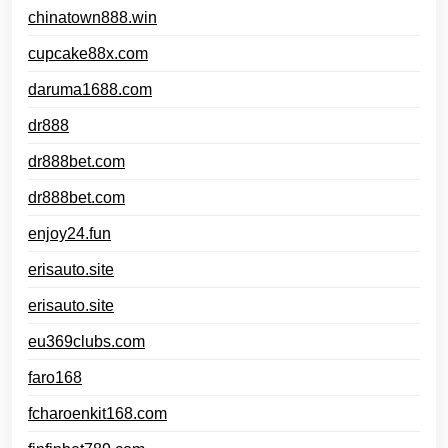
chinatown888.win
cupcake88x.com
daruma1688.com
dr888
dr888bet.com
dr888bet.com
enjoy24.fun
erisauto.site
erisauto.site
eu369clubs.com
faro168
fcharoenkit168.com