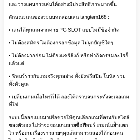
และวางแผนการเล่นได้อย่างมีประสิทธิภาพมากขึ้น
ลักษณะเด่นของระบบทดสอบเล่น tangtem168 :
• เล่นได้ทุกเกมจากค่าย PG SLOT แบบไม่มีข้อจำกัด
• ไม่ต้องสมัคร ไม่ต้องกรอกข้อมูล ไม่ผูกบัญชีใดๆ
• ไม่ต้องฝากก่อน ไม่ต้องแชร์ลิงก์ หรือทำกิจกรรมอะไรก็
แล้วแต่
• ฟีพบร์ราวกับเกมจริงทุกอย่าง ทั้งยังฟรีสปิน โบนัส รวม
ทั้งตัวคูณ
• เปลี่ยนเกมเมื่อไหร่ก็ได้ ลองได้ตราบจนกระทั่งจะเจอเกม
ที่ใช่
ระบบนี้ออกแบบมาเพื่อช่วยให้คุณเลือกเกมที่ตรงกับสไตล์
ของตัวเอง ไม่ว่าจะชอบเกมสายซื้อฟีพบร์ เกมเน้นย้ำแตก
ไว หรือเกมเรื่องราวสวยๆคุณก็สามารถลองได้ก่อนคน