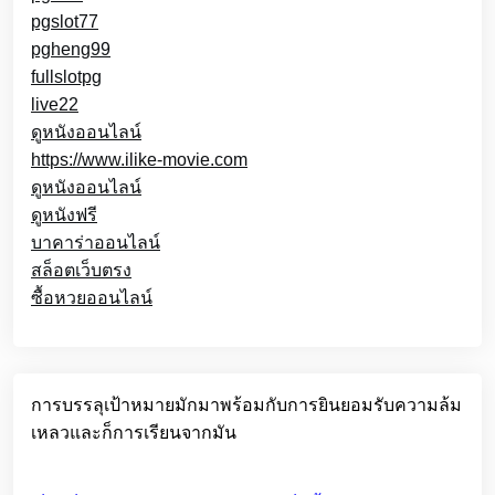
pgslot77
pgheng99
fullslotpg
live22
ดูหนังออนไลน์
https://www.ilike-movie.com
ดูหนังออนไลน์
ดูหนังฟรี
บาคาร่าออนไลน์
สล็อตเว็บตรง
ซื้อหวยออนไลน์
การบรรลุเป้าหมายมักมาพร้อมกับการยินยอมรับความล้ม
เหลวและก็การเรียนจากมัน