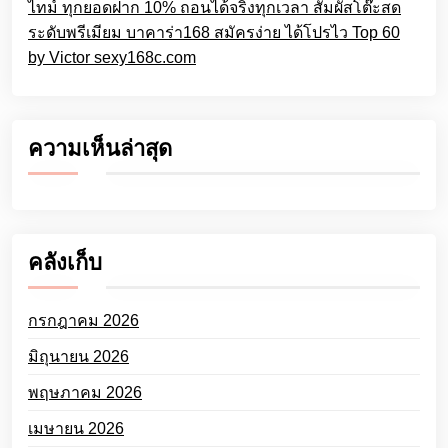
ไทม์ ทุกยอดฝาก 10% ถอนได้จริงทุกเวลา สัมผัสโต๊ะสด
ระดับพรีเมียม บาคาร่า168 สมัครง่าย ได้โปรไว Top 60
by Victor sexy168c.com
ความเห็นล่าสุด
คลังเก็บ
กรกฎาคม 2026
มิถุนายน 2026
พฤษภาคม 2026
เมษายน 2026