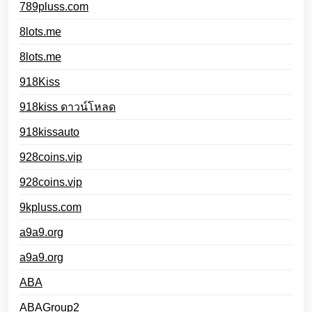
789pluss.com
8lots.me
8lots.me
918Kiss
918kiss ดาวน์โหลด
918kissauto
928coins.vip
928coins.vip
9kpluss.com
a9a9.org
a9a9.org
ABA
ABAGroup2