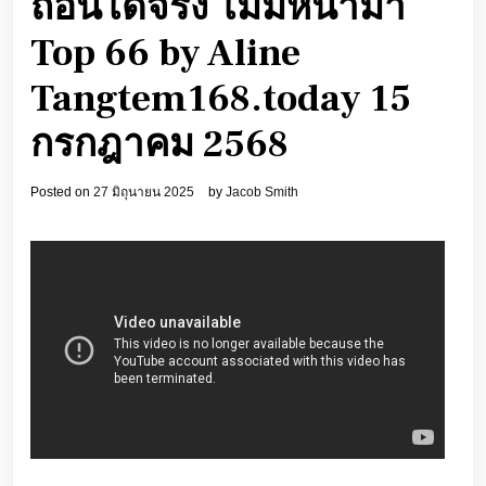
ถอนได้จริง ไม่มีหน้าม้า
Top 66 by Aline
Tangtem168.today 15
กรกฎาคม 2568
Posted on
27 มิถุนายน 2025
by
Jacob Smith