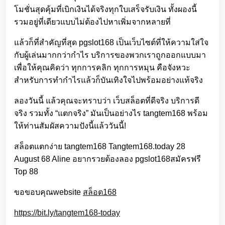
โมชั่นสุดคุ้มที่เบิกเงินได้จริงทุกใบเสร็จรับเงิน ทั้งผองนี้
รวมอยู่ที่เดียวแบบไม่ต้องไปหาเพิ่มจากหลายที่
แล้วก็ที่สำคัญที่สุด pgslot168 เป็นเว็บไซต์ที่ให้ความใส่ใจ
กับผู้เล่นมากกว่ากำไร บริการของพวกเราถูกออกแบบมา
เพื่อให้คุณคิดว่า ทุกการคลิก ทุกการหมุน คือจังหวะ
สำหรับการทำกำไรแล้วก็บันเทิงใจไปพร้อมอย่างแท้จริง
ลองวันนี้ แล้วคุณจะทราบว่า เว็บสล็อตที่ดีจริง บริการดี
จริง รวมทั้ง “แตกจริง” มันเป็นอย่างไร tangtem168 พร้อม
ให้ท่านสัมผัสความปังนี้แล้ววันนี้!
สล็อตแตกง่าย tangtem168 Tangtem168.today 28
August 68 Aline อยากรวยต้องลอง pgslot168สมัครฟรี
Top 88
ขอขอบคุณwebsite
สล็อต168
https://bit.ly/tangtem168-today