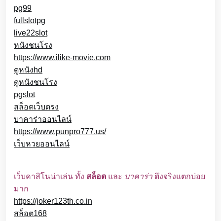
pg99
fullslotpg
live22slot
หนังชนโรง
https://www.ilike-movie.com
ดูหนังhd
ดูหนังชนโรง
pgslot
สล็อตเว็บตรง
บาคาร่าออนไลน์
https://www.punpro777.us/
เว็บหวยออนไลน์
เว็บคาสิโนน่าเล่น ทั้ง
สล็อต
และ
บาคาร่า
ตึงจริงแตกบ่อย
มาก
https://joker123th.co.in
สล็อต168