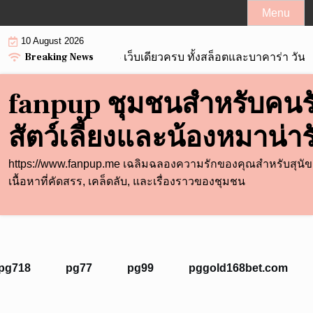
Skip
Menu
to
10 August 2026
content
Breaking News
026 สล็อต168 เว็บเดียวครบ ทั้งสล็อตและบาคาร่า วันเกิดนี้พี่จัดใ
fanpup ชุมชนสําหรับคนร
สัตว์เลี้ยงและน้องหมาน่าร
https://www.fanpup.me เฉลิมฉลองความรักของคุณสำหรับสุนัข
เนื้อหาที่คัดสรร, เคล็ดลับ, และเรื่องราวของชุมชน
pg718
pg77
pg99
pggold168bet.com