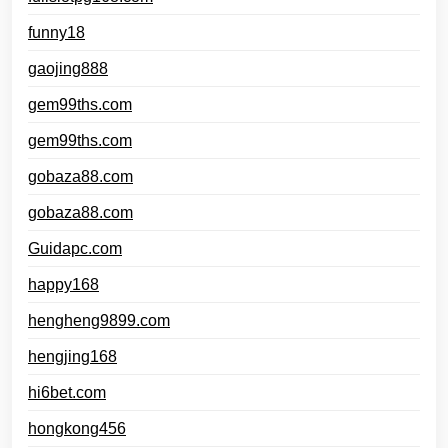
funny18
gaojing888
gem99ths.com
gem99ths.com
gobaza88.com
gobaza88.com
Guidapc.com
happy168
hengheng9899.com
hengjing168
hi6bet.com
hongkong456