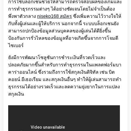
การใช้บล็อกเชนช่วยให้สามารถตรวจสอบผลของเกมและ
การทำธุรกรรมต่างๆ ได้อย่างชัดเจนโดยไม่จำเป็นต้อง
พึ่งพาตัวกลาง
niseko168 สมัคร
ซึ่งเพิ่มความไว้วางใจให้
กับทั้งผู้เล่นและผู้ให้บริการ นอกจากนี้ ระบบบล็อกเชนยัง
สามารถปกป้องข้อมูลส่วนบุคคลของผู้เล่นได้ดียิ่งขึ้น
ป้องกันการรั่วไหลของข้อมูลที่อาจเกิดขึ้นจากการโจมตี
ไซเบอร์
ยังมีการพัฒนาโซลูชันการชำระเงินที่รวดเร็วและ
ปลอดภัยมากขึ้นสำหรับการทำธุรกรรมในแพลตฟอร์มบา
คาร่าออนไลน์ ซึ่งรวมถึงการใช้สกุลเงินดิจิทัล เช่น บิต
คอยน์ อีเธอเรียม และสกุลเงินอื่นๆ ทำให้ผู้เล่นสามารถทำ
ธุรกรรมได้อย่างรวดเร็วและลดความยุ่งยากในการแปลง
สกุลเงิน