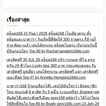
เรื่องล่าสุด
สล็อต168 15 กันยา 2026 สล็อต168 เว็บเดียวครบ ทั้ง
สล็อตและบาคาร่า วันเกิดนี้พี่จัดให้ 300 จ่ายตรง กี่ล้านก็
จ่าย คัดมาแล้ว เล่นได้ทุกเกม สล็อตเว็บตรง เริ่มก่อนวันนี้
มีลุ้นก่อนใคร Top 80 by Rachel tangtem168e.com
เครดิตฟรี 30 JUL 26 สล็อต168 บริการเกมคาสิโน ครบ
ครัน 24 ชั่วโมง Lucky box 300 บาท กล่องสุ่มเฮงเฮง รับ
เครดิตฟรี ยูสเดียว เล่นได้ทุกเกม เครดิตฟรี แจก เครดิตฟรี
เยอะที่สุด Top 47 by Annetta Hengjing168d.com
บาคาร่า168 รู้ก่อนเลือกโต๊ะ เล่นได้มั่นใจกว่า ดีลสมาชิก
ใหม่ ชนะ/แพ้ 8 ตาติด รับ 5 หมื่น ระบบเสถียร อัปเดตล่าสุด
สัมผัสโต๊ะสดระดับพรีเมียม sexy168 สมัครไว ได้โปรใหญ่
ใช้สิทธิ์ทันใจ Top 89 by Brady sexy168c.com 23 July 26