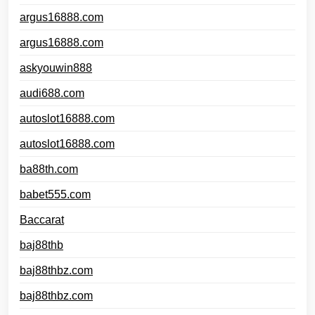
argus16888.com
argus16888.com
askyouwin888
audi688.com
autoslot16888.com
autoslot16888.com
ba88th.com
babet555.com
Baccarat
baj88thb
baj88thbz.com
baj88thbz.com