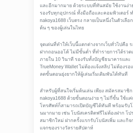
และอีกมากมาย ด้วยระบบที่ทันสมัย ใช้งานง่า
รองรับทุกอุปกรณ์ ทั้งมือถือและคอมพิวเตอร์ ท
nakoya1688 เว็บตรง กลายเป็นหนึ่งในตัวเลือก
ต้น ๆ ของผู้เล่นในไทย
จุดเด่นที่ทำให้เว็บนี้แตกต่างจากเว็บทั่วไปคือ 
ฝากถอนออโต้ ไม่มีขั้นต่ำ ที่ทำรายการได้รวดเ
ภายใน 10 วินาที รองรับทั้งบัญชีธนาคารและ
TrueMoney Wallet ไม่ต้องแจ้งสลิป ไม่ต้องรอ
ลดขั้นตอนยุ่งยากให้ผู้เล่นเริ่มเดิมพันได้ทันที
สำหรับผู้ที่สนใจเริ่มต้นเล่น เพียง สมัครสมาชิก
nakoya1688 ด้วยขั้นตอนง่าย ๆ ไม่กี่ขั้น ใช้แค่
โทรศัพท์ก็สามารถเปิดบัญชีได้ทันที พร้อมรับโ
นมากมาย เช่น โบนัสเครดิตฟรีไม่ต้องฝาก โป
สมาชิกใหม่ ฝากครั้งแรกรับโบนัสเพิ่ม และกิ
แจกของรางวัลรายสัปดาห์