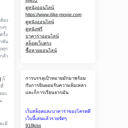
live22
ดูหนังออนไลน์
https://www.ilike-movie.com
ต้อง
ดูหนังออนไลน์
่างๆ
ดูหนังฟรี
รั้ง
บาคาร่าออนไลน์
ักพัน
สล็อตเว็บตรง
ยทุก
ซื้อหวยออนไลน์
กลัว
การบรรลุเป้าหมายมักมาพร้อม
3
ก็
กับการยินยอมรับความล้มเหลว
ี่
และก็การเรียนจากมัน
เยอะ
ณ
เว็บสล็อตและบาคาร่าของโครตดี
เว็บนี้เล่นแล้วรวยจัดๆ
จะมี
918kiss