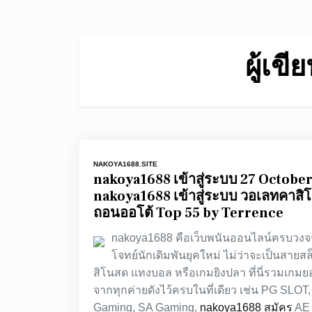
ผู้เขี
NAKOYA1688.SITE
nakoya1688 เข้าสู่ระบบ 27 Octobe
nakoya1688 เข้าสู่ระบบ วอเลทคาสิ
ถอนออโต้ Top 55 by Terrence
nakoya1688 คือเว็บพนันออนไลน์ครบวงจร
โจทย์นักเดิมพันยุคใหม่ ไม่ว่าจะเป็นสายส
สิโนสด แทงบอล หรือเกมยิงปลา ที่นี่รวมเกมย
จากทุกค่ายดังไว้ครบในที่เดียว เช่น PG SLOT,
Gaming, SA Gaming,
nakoya1688 สมัคร
AE 