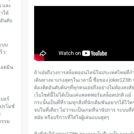
ย และ
ำให้
อันดับ
ระบบ
ร็ว
แอดมิน
ถ้าเอ๋ยถึงวงการสล็อตออนไลน์ในประเทศไทยที่กำ
เดินทางมาแรงสุดๆในเวลานี้ ชื่อของ joker123th 
ต้องติดอันดับต้นๆที่ทุกคนเอ่ยถึงอย่างไม่ต้องสงสั
เว็บไซต์นี้ไม่ได้เป็นแค่แพลตฟอร์มสล็อตปกติ แม้
เบอร์
กระนั้นเป็นที่ที่รวมทุกสิ่งที่นักเดิมพันอยากได้ไว้
ปรโมชั่
จบในที่เดียว ไม่ว่าจะเป็นเกมที่นานัปการ ระบบที่ท
ร
สมัย หรือบริการที่ใส่ใจผู้เล่นแบบสุดๆ
จกรรม