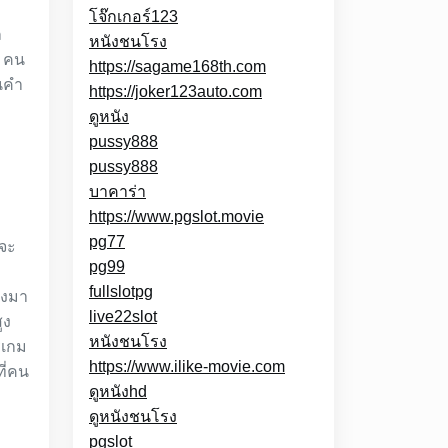
ล
โจ๊กเกอร์123
ล
หนังชนโรง
ย คน
https://sagame168th.com
็นคำ
https://joker123auto.com
ดูหนัง
pussy888
pussy888
บาคาร่า
https://www.pgslot.movie
pg77
 จะ
pg99
fullslotpg
องมา
live22slot
ูง
หนังชนโรง
รรเกม
https://www.ilike-movie.com
ที่คน
ดูหนังhd
ดูหนังชนโรง
pgslot