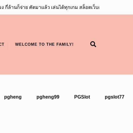
hel tangtem168e.com |
เครดิตฟรี 30 JUL 26 สล็อต168 บริการเกมคาส
CT
WELCOME TO THE FAMILY!
pgheng
pgheng99
PGSlot
pgslot77