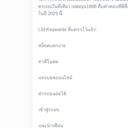
ครบจบในที่เดียว nakoya1688 คือคำตอบที่ดีที่
ในปี 2025 นี้
LSI Keywords ที่แทรกไว้แล้ว:
สล็อตแตกง่าย
คาสิโนสด
แทงบอลออนไลน์
ฝากถอนออโต้
เข้าสู่ระบบ
แนะนำเพื่อน