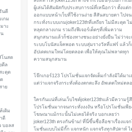
สิ่งที่ทำให้ joker123th ต่างจากเว็บอื่นๆเป็นการเน้
ผู้เล่นได้สัมผัสกับประสบการณ์ที่เหนือกว่า ตั้งแต่
ันตี
ออกแบบหน้าเว็บที่ใช้งานง่าย สีสันสบายตา ไปจน
วมเกม
กระทั่งระบบเกมjoker123thที่เสถียร ไม่มีสะดุด ไม่
เหมาะ
หลุดกลางเกม รวมถึงฟีเจอร์เด็ดๆที่เพิ่มความ
่น
สนุกสนานแล้วก็ช่องทางชนะอย่างยั่งยืน ไม่ว่าจะ
ระบบโบนัสแจ็คพอต ระบบสุ่มรางวัลที่แฟร์ แล้วก
อัปเดตเกมใหม่โดยตลอด เพื่อให้คุณไม่พลาดทุก
สิโนสด
ความสนุกสนาน
ยดีล
สะดุด
โจ๊กเกอร์123 โปรโมชั่นแจกจัดเต็มกำลังมิได้มาเ
็ต
แต่ว่าแจกจริงกระทั่งต้องตกตะลึง อัพเดตใหม่ตล
ะสาย
ใครกันแน่ที่เล่นเว็บไซต์joker123thแล้วมีความรู้ส
โปรโมชั่นมากจนกระทั่งงงงัน หรือโปรโมชั่นเพีย
้เดิม
โฆษณาแม้กระนั้นไม่เคยได้จริง บอกเลยว่า
ำดี
joker123th ตรงกันข้าม! ที่นี่ขึ้นชื่อลือชาเรื่องแจ
ยว บอลส
โมชั่นแบบไม่มีกั๊ก แจกหนัก แจกจริงทุกสัปดาห์ ไม